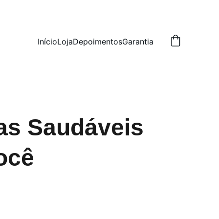
Início
Loja
Depoimentos
Garantia
as Saudáveis
ocê